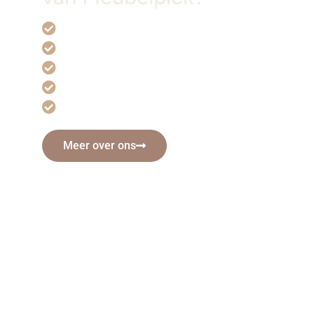
Handgemaakt en exclusief
Volledig maatwerk mogelijk
Voor iedere kamer en iedere stijl
A-kwaliteit houten meubels
Snelle verzending!
Meer over ons