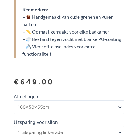
Kenmerken:
–
Handgemaakt van oude grenen en vuren
balken
–
Op maat gemaakt voor elke badkamer
–
Bestand tegen vocht met blanke PU-coating
–
Vier soft-close lades voor extra
functionaliteit
€
649,00
Badmeubel
Afmetingen
Sevilla
4
lades
Uitsparing voor sifon
aantal