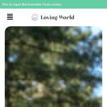
Ga
Stel je eigen Bachremedie flesje samen
naar
de
inhoud