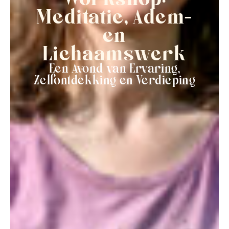
Meditatie, Adem-
en
Lichaamswerk
Een Avond van Ervaring,
Zelfontdekking en Verdieping