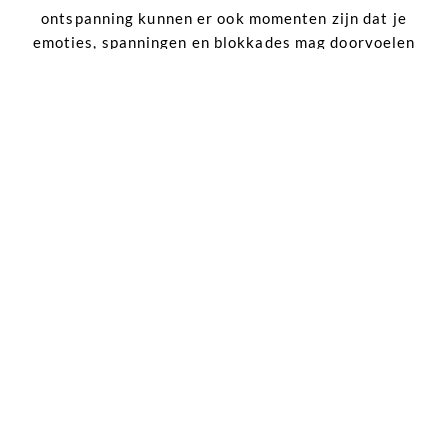
ontspanning kunnen er ook momenten zijn dat je
emoties, spanningen en blokkades mag doorvoelen
om bij die stilte te kunnen komen.
Je leert ze te herkennen, los te laten en weer te
verbinden met de levendige kracht die altijd in je
aanwezig is. Ik biedt je niet alleen een ervaring
tijdens de workshop, maar geef je ook richtlijnen en
begeleiding zodat je deze technieken in je dagelijks
leven kunt toepassen, wanneer je maar wilt.