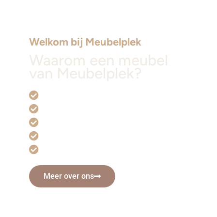
Welkom bij Meubelplek
Waarom een meubel
van Meubelplek?
Handgemaakt en exclusief
Volledig maatwerk mogelijk
Voor iedere kamer en iedere stijl
A-kwaliteit houten meubels
Snelle verzending!
Meer over ons