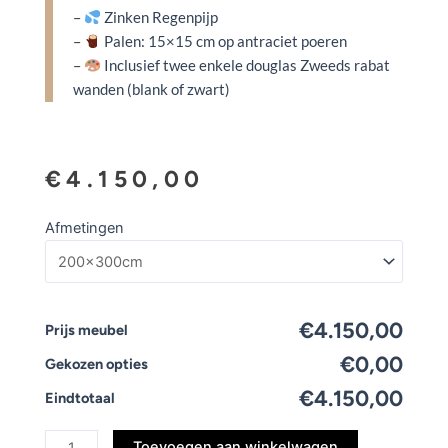
–
Zinken Regenpijp
–
Palen: 15×15 cm op antraciet poeren
–
Inclusief twee enkele douglas Zweeds rabat
wanden (blank of zwart)
€
4.150,00
Douglas
Afmetingen
tuinoverkapping
aantal
€4.150,00
Prijs meubel
€0,00
Gekozen opties
€4.150,00
Eindtotaal
Toevoegen aan winkelwagen